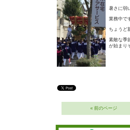
暑さに弱
業務中で
ちょうど新
素敵な季
が始まり
« 前のページ