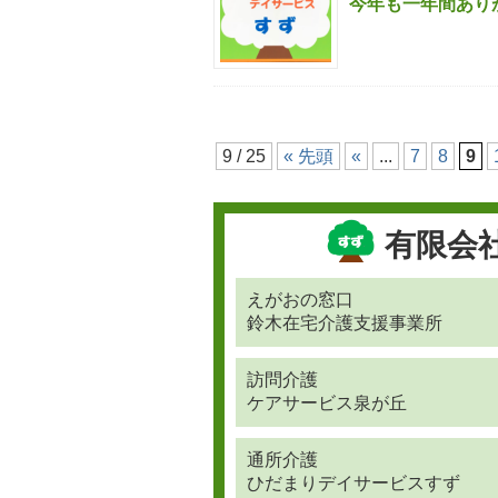
今年も一年間あり
9 / 25
« 先頭
«
...
7
8
9
有限会
えがおの窓口
鈴木在宅介護支援事業所
訪問介護
ケアサービス泉が丘
通所介護
ひだまりデイサービスすず