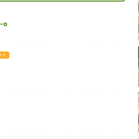
ー✿
すず
？