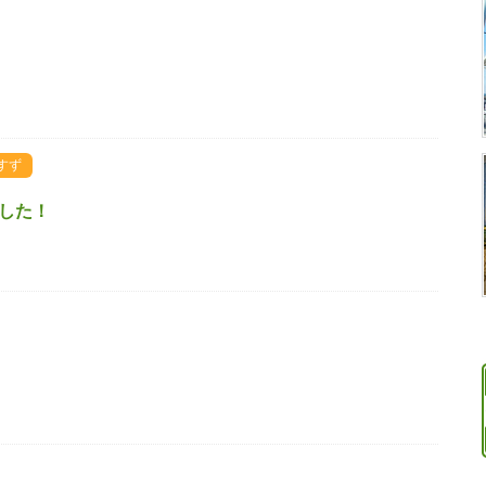
すず
ました！