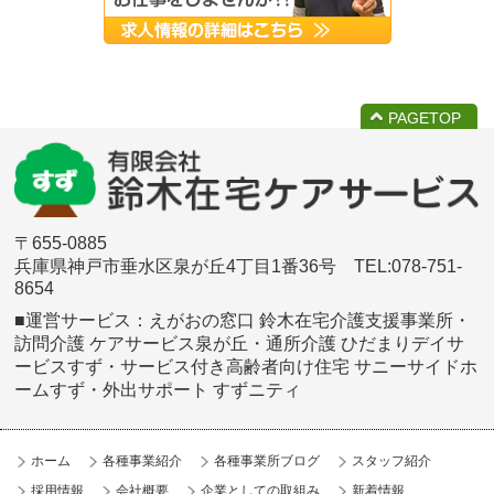
PAGETOP
〒655-0885
兵庫県神戸市垂水区泉が丘4丁目1番36号 TEL:078-751-
8654
■運営サービス：えがおの窓口 鈴木在宅介護支援事業所・
訪問介護 ケアサービス泉が丘・
通所介護 ひだまりデイサ
ービスすず・サービス付き高齢者向け住宅 サニーサイドホ
ームすず・外出サポート すずニティ
ホーム
各種事業紹介
各種事業所ブログ
スタッフ紹介
採用情報
会社概要
企業としての取組み
新着情報